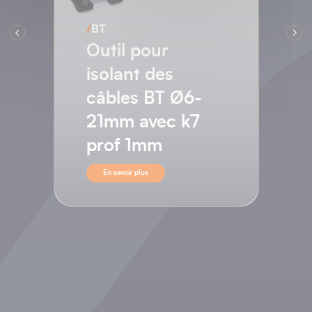
/
HTA
Outil pour semi-
conducteur non
pelable avec
chanfrein sur
l’arrêt de semi
En savoir plus