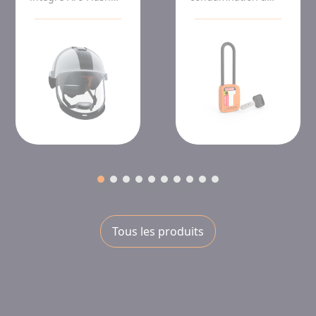
APC1
anse
interchangeable -
clé variée
Tous les produits