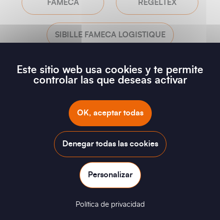
FAMECA
REGELTEX
SIBILLE FAMECA LOGISTIQUE
ALROC
CSA PRODUCTION
Este sitio web usa cookies y te permite
controlar las que deseas activar
FAMECA ELECTRONICS
OK, aceptar todas
SFE INTERNATIONAL
TECHNOWILL
Denegar todas las cookies
JEGOU
MOS INDUSTRIE
Personalizar
SIBILLE FAMECA ELECTRIC
Política de privacidad