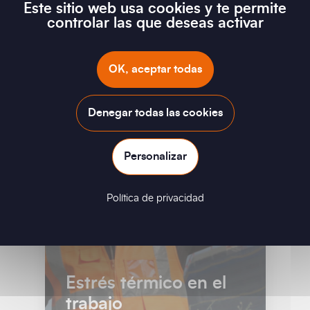
Este sitio web usa cookies y te permite
no es una hipótesis: es u...
controlar las que deseas activar
Leer
OK, aceptar todas
Denegar todas las cookies
Personalizar
Política de privacidad
Estrés térmico en el
trabajo