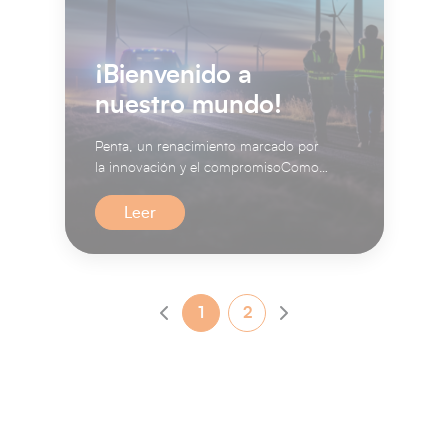
¡Bienvenido a
nuestro mundo!
Penta, un renacimiento marcado por
la innovación y el compromisoComo
líder industrial multinacional, P...
Leer
1
2