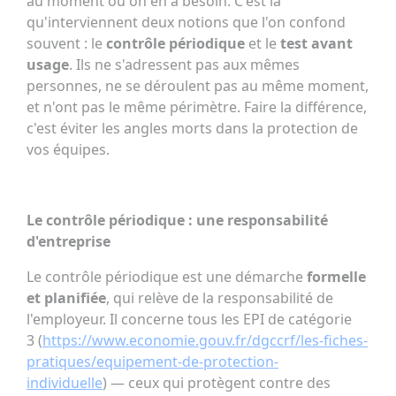
au moment où on en a besoin. C'est là
qu'interviennent deux notions que l'on confond
souvent : le
contrôle périodique
et le
test avant
usage
. Ils ne s'adressent pas aux mêmes
personnes, ne se déroulent pas au même moment,
et n'ont pas le même périmètre. Faire la différence,
c'est éviter les angles morts dans la protection de
vos équipes.
Le contrôle périodique : une responsabilité
d'entreprise
Le contrôle périodique est une démarche
formelle
et planifiée
, qui relève de la responsabilité de
l'employeur. Il concerne tous les EPI de catégorie
3 (
https://www.economie.gouv.fr/dgccrf/les-fiches-
pratiques/equipement-de-protection-
individuelle
) — ceux qui protègent contre des