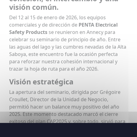
visión común.
Del 12 al 15 de enero de 2026, los equipos
comerciales y de dirección de
PENTA Electrical
Safety Products
se reunieron en Annecy para
celebrar su seminario de principio de año. Entre
las aguas del lago y las cumbres nevadas de la Alta
Saboya, este encuentro fue la ocasión perfecta
para reforzar nuestra cohesión internacional y
trazar la hoja de ruta para el año 2026.
Visión estratégica
La apertura del seminario, dirigida por Grégoire
Croullet, Director de la Unidad de Negocio,
permitió hacer un balance muy positivo del año
2025. Este momento destacado marcó el cierre
exitoso del plan CAP2025 y, sobre todo, sirvió para
lanzar oficialmente nuestras nuevas prioridades
para el
CAP2030
.