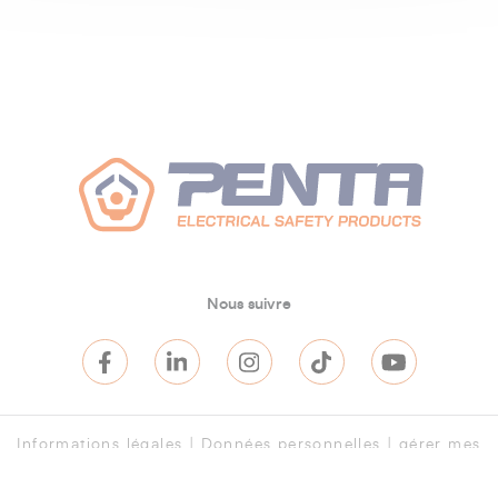
Nous suivre
Informations légales
|
Données personnelles
|
gérer mes
cookies
|
CGV
|
CGU
|
CGA
|
Cookies
|
Accord de
distribution de stocks
|
Se connecter