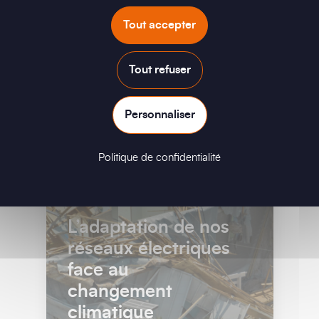
correspond à la contrainte que subit...
Tout accepter
Lire
Tout refuser
Personnaliser
Politique de confidentialité
L’adaptation de nos
réseaux électriques
face au
changement
climatique