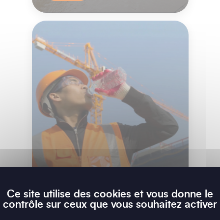
Stress thermique au
travail
Ce site utilise des cookies et vous donne le
contrôle sur ceux que vous souhaitez activer
Comprendre le stress thermique et ses
dangersLe stress thermique