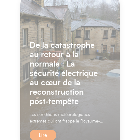
De la catastrophe
au retour à la
normale : La
sécurité électrique
au cœur de la
reconstruction
post-tempête
Les conditions météorologiques
extrêmes qui ont frappé le Royaume-
Uni au cours des premières
semaines...
Lire