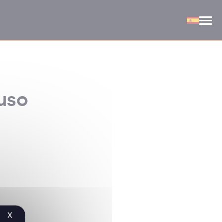
uso
X