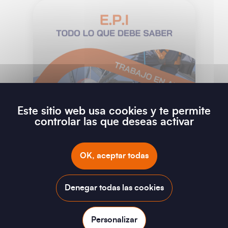
Este sitio web usa cookies y te permite
controlar las que deseas activar
Trabajos en altura
Estas FAQ responderán a sus
OK, aceptar todas
preguntas sobre los Equipos
de Protección Individual
Denegar todas las cookies
utilizados en los trabajos en
altura
Personalizar
Leer