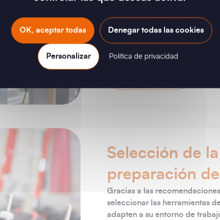
intervención en vehículos de mo
vida de un vehículo eléctrico o 
OK, aceptar todas
Denegar todas las cookies
previos a la intervención y la 
nuestra guía!
Personalizar
Política de privacidad
Siga al guía
Selección de l
preparación de
Gracias a las recomendaciones 
seleccionar las herramientas d
adapten a su entorno de trabaj