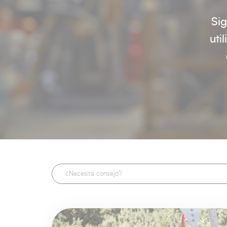
Si
uti