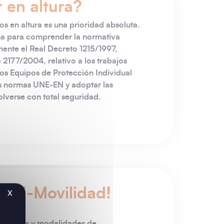
 en altura?
os en altura es una prioridad absoluta.
ña para comprender la normativa
ente el Real Decreto 1215/1997,
 2177/2004, relativo a los trabajos
los Equipos de Protección Individual
s normas UNE-EN y adoptar las
lverse con total seguridad.
la E-Movilidad!
X
imientos y modalidades de