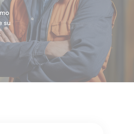
ómo
e su
.