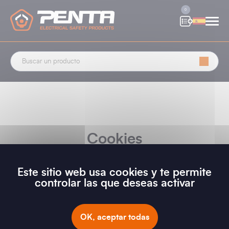
Panel de gestión de cookies
0
Cookies
Este sitio web usa cookies y te permite
controlar las que deseas activar
COOKIES - ALL LANGUAGES
OK, aceptar todas