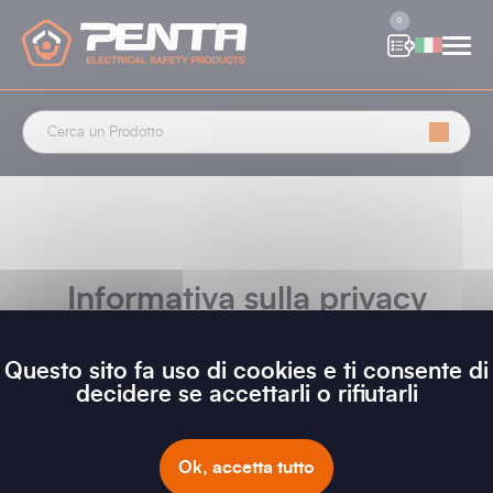
Cookies management panel
0
Informativa sulla privacy
Questo sito fa uso di cookies e ti consente di
decidere se accettarli o rifiutarli
PRIVACY POLICY - ALL LANGUAGES
Ok, accetta tutto