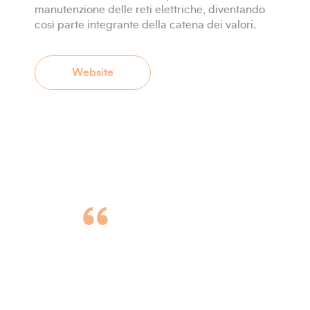
manutenzione delle reti elettriche, diventando
così parte integrante della catena dei valori.
Website
“
"NOVARC, il
mondo
dell'inNOVazione