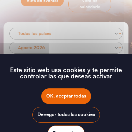
Vista de eventos
Vista de
calendario
dom.
sáb.
vie.
jue.
mié.
mar.
lun.
Este sitio web usa cookies y te permite
23
controlar las que deseas activar
2
1
Ago
9
8
7
6
5
4
3
OK, aceptar todas
16
15
14
13
12
11
10
Denegar todas las cookies
23
22
21
20
19
18
17