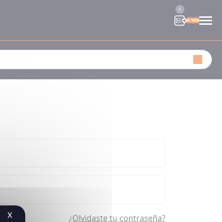
0
X
¿Olvidaste tu contraseña?