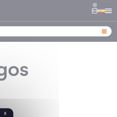
0
gos
X